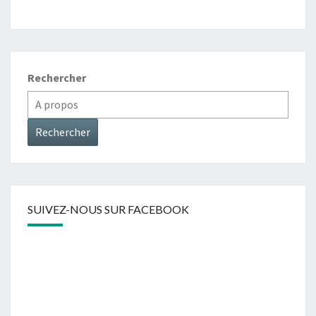
E
N
T
D
A
I
E
R
L
E
S
Rechercher
A
T
O
Rechercher
M
B
O
L
SUIVEZ-NOUS SUR FACEBOOK
A
2
0
2
4