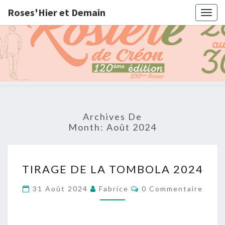
Roses'Hier et Demain
Togg
navig
Roses'Hi
Ce site est
dédié au
maintien de
et Demai
Archives De
la tradition
Month:
Août 2024
des « Fêtes
de la
Rosières »
et à son
T
actualisation
TIRAGE DE LA TOMBOLA 2024
I
R
C
31 Août 2024
Fabrice
0 Commentaire
O
A
M
M
G
E